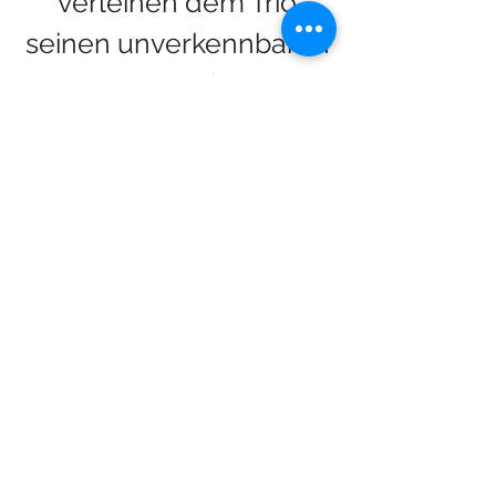
verleihen dem Trio
seinen unverkennbaren
Sound.
Hoyerswerda | paul.baens@me.com | 0175
6813684
Impressum
Datenschutz
© 2026 PAULBAENS